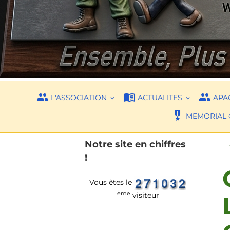
L'ASSOCIATION
ACTUALITES
APAC
MEMORIAL 
Notre site en chiffres
!
Vous êtes le
ème
visiteur