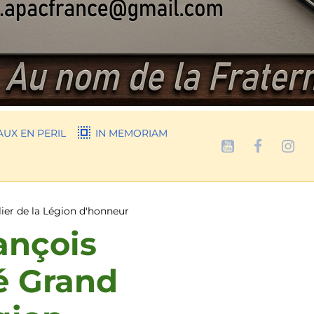
UX EN PERIL
IN MEMORIAM
er de la Légion d'honneur
ançois
 Grand