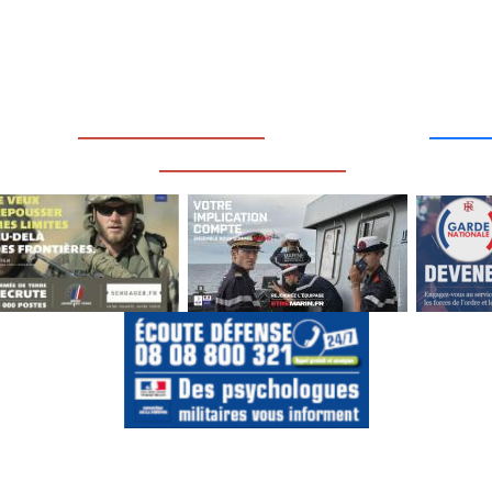
____
_________________
___
_________________