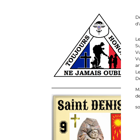
D
d
Le
Su
Vu
V
ar
Le
Dé
______________________________________
M.
de
so