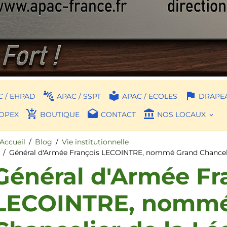
 / EHPAD
APAC / SSPT
APAC / ECOLES
DRAPEA
OPEX
BOUTIQUE
CONTACT
NOS LOCAUX
Accueil
Blog
Vie institutionnelle
Général d'Armée François LECOINTRE, nommé Grand Chanceli
Général d'Armée Fr
LECOINTRE, nommé