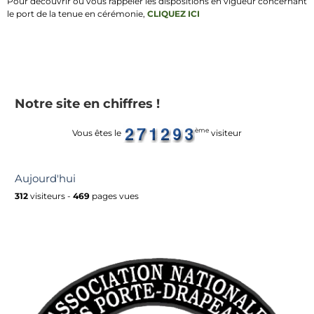
Pour découvrir ou vous rappeler les dispositions en vigueur concernant
le port de la tenue en cérémonie,
CLIQUEZ ICI
Notre site en chiffres !
ème
Vous êtes le
visiteur
Aujourd'hui
312
visiteurs -
469
pages vues