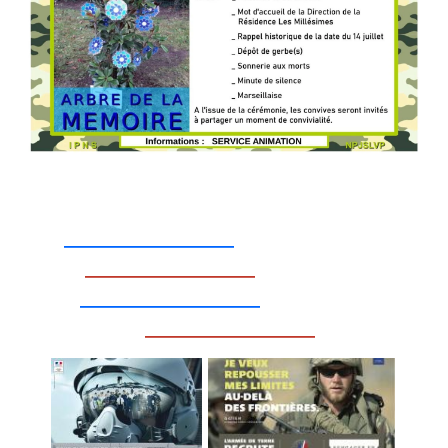
_________________
_________________
__________________
_________________