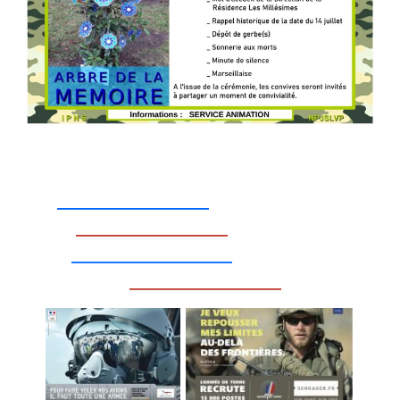
_________________
_________________
__________________
_________________