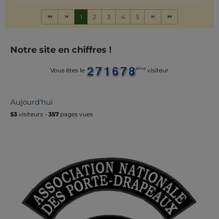
1
2
3
4
5
Notre site en chiffres !
ème
Vous êtes le
visiteur
Aujourd'hui
53
visiteurs -
357
pages vues