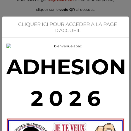
cliquez sur le
code QR
ci-dessous.
CLIQUER ICI POUR ACCEDER A LA PAGE
D'ACCUEIL
ADHESION
2 0 2 6
Pour découvrir le partenariat et les programmes de SkyrockPLM
CLIQUEZ ICI