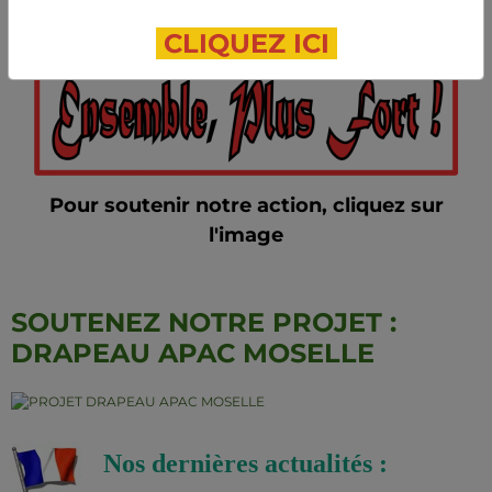
CLIQUEZ ICI
Pour soutenir notre action, cliquez sur
l'image
SOUTENEZ NOTRE PROJET :
DRAPEAU APAC MOSELLE
Nos dernières actualités :