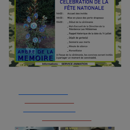
_________________
_________________
__________________
_________________