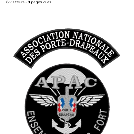
6
visiteurs -
9
pages vues