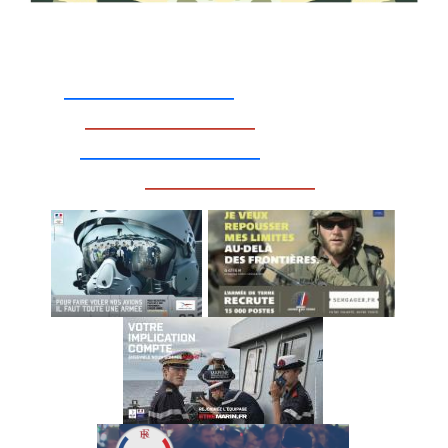
_________________
_________________
__________________
_________________