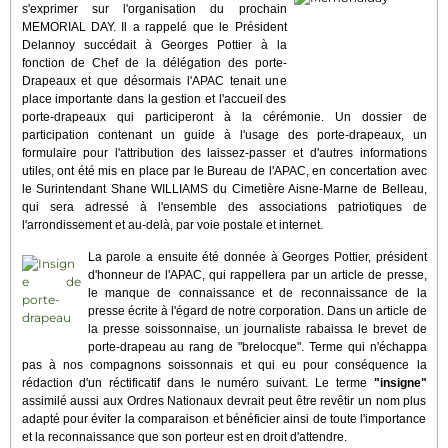
s'exprimer sur l'organisation du prochain
MEMORIAL DAY. Il a rappelé que le Président
Delannoy succédait à Georges Pottier à la
fonction de Chef de la délégation des porte-
Drapeaux et que désormais l'APAC tenait une
place importante dans la gestion et l'accueil des
porte-drapeaux qui participeront à la cérémonie. Un dossier de
participation contenant un guide à l'usage des porte-drapeaux, un
formulaire pour l'attribution des laissez-passer et d'autres informations
utiles, ont été mis en place par le Bureau de l'APAC, en concertation avec
le Surintendant Shane WILLIAMS du Cimetière Aisne-Marne de Belleau,
qui sera adressé à l'ensemble des associations patriotiques de
l'arrondissement et au-delà, par voie postale et internet.
La parole a ensuite été donnée à Georges Pottier, président
d'honneur de l'APAC, qui rappellera par un article de presse,
le manque de connaissance et de reconnaissance de la
presse écrite à l'égard de notre corporation. Dans un article de
la presse soissonnaise, un journaliste rabaissa le brevet de
porte-drapeau au rang de "brelocque". Terme qui n'échappa
pas à nos compagnons soissonnais et qui eu pour conséquence la
rédaction d'un réctificatif dans le numéro suivant. Le terme
"insigne"
assimilé aussi aux Ordres Nationaux devrait peut être revêtir un nom plus
adapté pour éviter la comparaison et bénéficier ainsi de toute l'importance
et la reconnaissance que son porteur est en droit d'attendre.