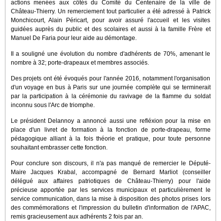
actions menées aux côtés du Comité du Centenaire de la ville de
Château-Thierry. Un remerciement tout particulier a été adressé à Patrick
Monchicourt, Alain Péricart, pour avoir assuré l'accueil et les visites
guidées auprès du public et des scolaires et aussi à la famille Frère et
Manuel De Faria pour leur aide au démontage.
Il a souligné une évolution du nombre d'adhérents de 70%, amenant le
nombre à 32; porte-drapeaux et membres associés.
Des projets ont été évoqués pour l'année 2016, notamment l'organisation
d'un voyage en bus à Paris sur une journée complète qui se terminerait
par la participation à la cérémonie du ravivage de la flamme du soldat
inconnu sous l'Arc de triomphe.
Le président Delannoy a annoncé aussi une refléxion pour la mise en
place d'un livret de formation à la fonction de porte-drapeau, forme
pédagogique alliant à la fois théorie et pratique, pour toute personne
souhaitant embrasser cette fonction.
Pour conclure son discours, il n'a pas manqué de remercier le Député-
Maire Jacques Krabal, accompagné de Bernard Marliot (conseiller
délégué aux affaires patriotiques de Château-Thierry) pour l'aide
précieuse apportée par les services municipaux et particulièrement le
service communication, dans la mise à disposition des photos prises lors
des commémorations et l'impression du bulletin d'information de l'APAC,
remis gracieusement aux adhérents 2 fois par an.