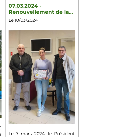
07.03.2024 -
Renouvellement de la
convention 2024 APAC /
Le 10/03/2024
EHPAD LES FABLES de
Brasles(02)
C
Le 7 mars 2024, le Président
8