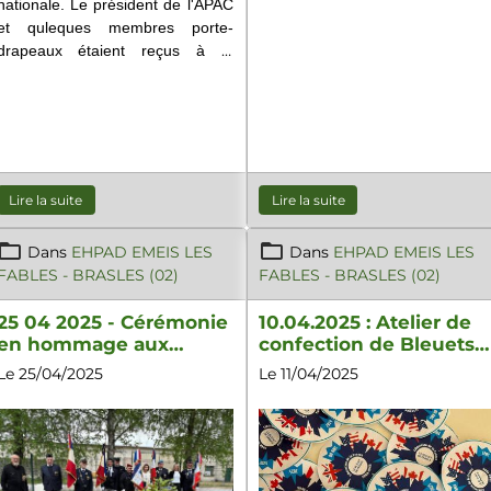
nationale.
Le président de l'APAC
et quleques membres porte-
drapeaux étaient reçus à la
résidence
#emeis
Les Fables de
Brasles pour animer une
cérémonie devant l'arbre de la
Mémoire sur le thème de la fête
nationale.
Lire la suite
Lire la suite
Dans
EHPAD EMEIS LES
Dans
EHPAD EMEIS LES
FABLES - BRASLES (02)
FABLES - BRASLES (02)
25 04 2025 - Cérémonie
10.04.2025 : Atelier de
en hommage aux
confection de Bleuets
victimes civiles et
de France - Ehpad Les
Le 25/04/2025
Le 11/04/2025
militaires de la guerre
Fables - Brasles
d'Algérie $ combats de
Tunisie et Maroc