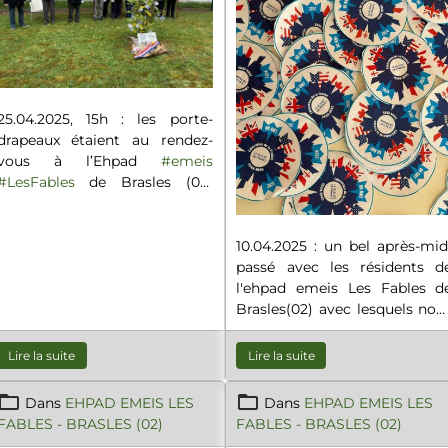
25.04.2025, 15h : les porte-
drapeaux étaient au rendez-
vous à l’Ehpad
#emeis
#LesFables
de Brasles (02)
pour participer à une
cérémonie en hommage aux
victimes civiles et militaires de
10.04.2025 : un bel après-mid
la guerre d'Algérie et des
passé avec les résidents d
combats de Tunisie et du
l'ehpad emeis Les Fables d
Maroc.
Brasles(02) avec lesquels nou
avons confectionnés de
Bleuets de France édités 
Lire la suite
Lire la suite
l'occasion du 80em
anniversaire de la libération d
Dans
EHPAD EMEIS LES
Dans
EHPAD EMEIS LES
la France.
FABLES - BRASLES (02)
FABLES - BRASLES (02)