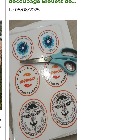
découpage Bleuets de
France
Le 08/08/2025
à
e