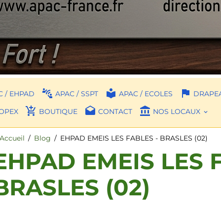
 / EHPAD
APAC / SSPT
APAC / ECOLES
DRAPEA
OPEX
BOUTIQUE
CONTACT
NOS LOCAUX
Accueil
Blog
EHPAD EMEIS LES FABLES - BRASLES (02)
EHPAD EMEIS LES F
BRASLES (02)