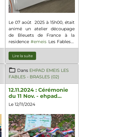
Le 07 août 2025 à 15h00, était
animé un atelier découpage
de Bleuets de France à la
residence
#emeis
Les Fables à
Brasles.
Lire la suite
Dans
EHPAD EMEIS LES
FABLES - BRASLES (02)
12.11.2024 : Cérémonie
du 11 Nov. - ehpad
emeis Les Fables de
Le 12/11/2024
Brasles(02)