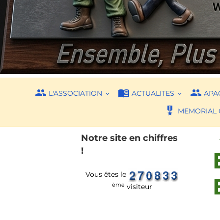
L'ASSOCIATION
ACTUALITES
APAC
MEMORIAL 
Notre site en chiffres
!
Vous êtes le
ème
visiteur