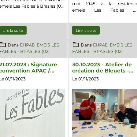
mai 1945 à la résidenc
emeis Les Fables à Brasles (02)
emeis Les Fables d
pour la remise du diplôme
Brasles(02).
d'honneur de porte-drapeau à
Gaston GOBERT, 102 ans.
Lire la suite
Lire la suite
Dans
EHPAD EMEIS LES
Dans
EHPAD EMEIS LES
FABLES - BRASLES (02)
FABLES - BRASLES (02)
21.07.2023 : Signature
30.10.2023 - Atelier de
convention APAC /
création de Bleuets -
EHPAD ORPEA "Les
Ehpad ORPEA Les
Le 01/11/2023
Le 01/11/2023
Fâbles" - Brasles(02)
Fables - Brasles(02)