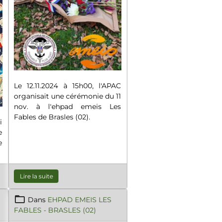
Le 12.11.2024 à 15h00, l'APAC
organisait une cérémonie du 11
nov. à l'ehpad emeis Les
Fables de Brasles (02).
i
e
e
s
s
à
Lire la suite
e
e
Dans
EHPAD EMEIS LES
FABLES - BRASLES (02)