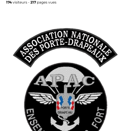
174
visiteurs -
217
pages vues