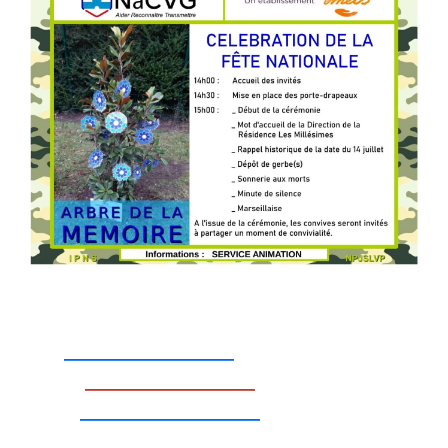
_________________
_________________
__________________
_________________