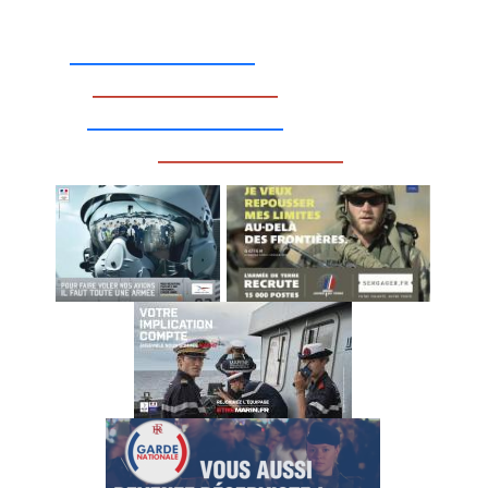
_________________
_________________
__________________
_________________