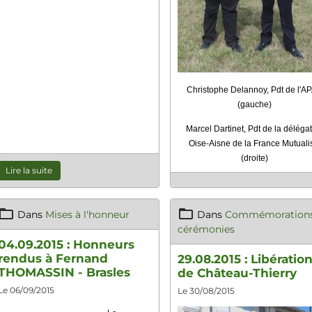
Christophe Delannoy, Pdt de l'A
(gauche)
Marcel Dartinet, Pdt de la déléga
Oise-Aisne de la France Mutuali
(droite)
Lire la suite
Dans
Mises à l'honneur
Dans
Commémorations
cérémonies
04.09.2015 : Honneurs
rendus à Fernand
29.08.2015 : Libératio
THOMASSIN - Brasles
de Château-Thierry
Le 06/09/2015
Le 30/08/2015