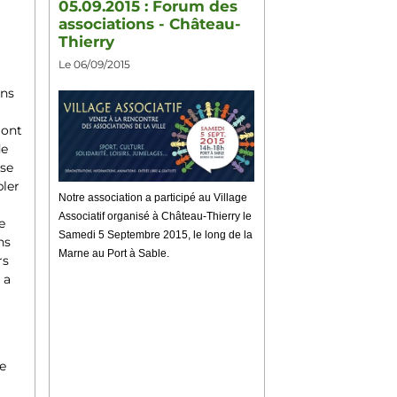
05.09.2015 : Forum des
associations - Château-
Thierry
Le 06/09/2015
ns
lont
de
sse
ler
Notre association a participé au Village
Associatif organisé à Château-Thierry le
e
Samedi 5 Septembre 2015, le long de la
ns
Marne au Port à Sable.
rs
 a
te