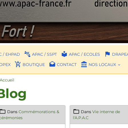
 / EHPAD
APAC / SSPT
APAC / ECOLES
DRAPEA
OPEX
BOUTIQUE
CONTACT
NOS LOCAUX
Accueil
Blog
Dans
Commémorations &
Dans
Vie interne de
cérémonies
l'A.P.A.C