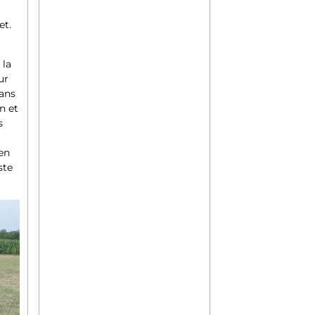
et.
 la
ur
dans
n et
s
 en
ste