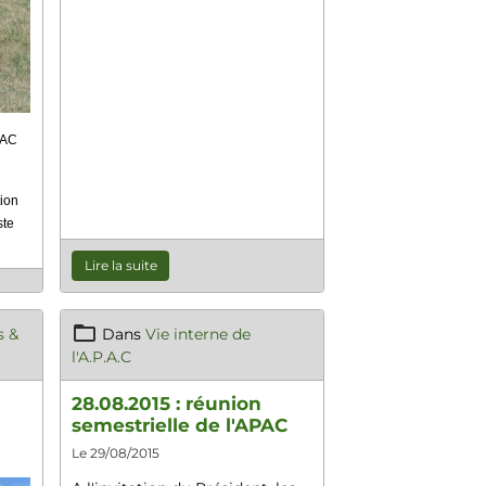
PAC
tion
ste
Lire la suite
 &
Dans
Vie interne de
l'A.P.A.C
n
28.08.2015 : réunion
semestrielle de l'APAC
Le 29/08/2015