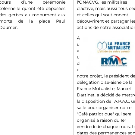
l'ONACVG, les militaires
cours d’une cérémonie
d'active, mais aussi tous ce
solennelle qu’ont été déposées
et celles qui soutiennent
des gerbes au monument aux
découvrirent et partager le
morts de la place Paul
actions de notre associatio
Doumer.
A
u
v
u
d
e
notre projet, le président de
délégation oise-aisne de la
France Mutualiste, Marcel
Dartinet, a décidé de mettr
la disposition de l'A.P.A.C, 
salle pour organiser notre
"Café patriotique" qui sera
organisé à raison du 1er
vendredi de chaque mois. L
dates des permanences son