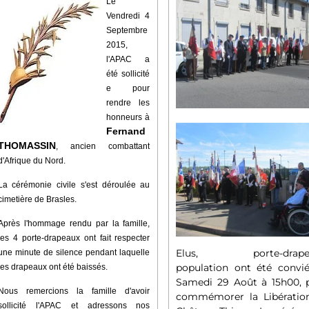
Le
Vendredi 4
Septembre
2015,
l'APAC a
été sollicité
e pour
rendre les
honneurs à
Fernand
THOMASSIN
, ancien combattant
d'Afrique du Nord.
La cérémonie civile s'est déroulée au
cimetière de Brasles.
Après l'hommage rendu par la famille,
les 4 porte-drapeaux ont fait respecter
Elus, porte-drapea
une minute de silence pendant laquelle
population ont été convié
les drapeaux ont été baissés.
Samedi 29 Août à 15h00, 
Nous remercions la famille d'avoir
commémorer la Libératio
sollicité l'APAC et adressons nos