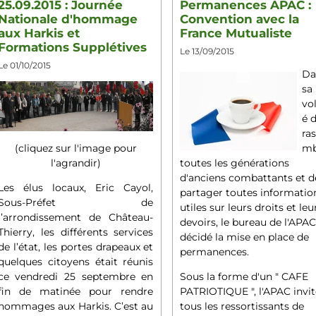
25.09.2015 : Journée
Permanences APAC :
Nationale d'hommage
Convention avec la
aux Harkis et
France Mutualiste
Formations Supplétives
Le 13/09/2015
Le 01/10/2015
Da
sa
vo
é 
ra
mb
(cliquez sur l'image pour
toutes les générations
l'agrandir)
d'anciens combattants et d
Les élus locaux, Eric Cayol,
partager toutes informatio
Sous-Préfet de
utiles sur leurs droits et leu
l’arrondissement de Château-
devoirs, le bureau de l'APAC
Thierry, les différents services
décidé la mise en place de
de l’état, les portes drapeaux et
permanences.
quelques citoyens était réunis
Sous la forme d'un " CAFE
ce vendredi 25 septembre en
PATRIOTIQUE ", l'APAC invi
fin de matinée pour rendre
tous les ressortissants de
hommages aux Harkis. C’est au